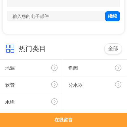
于
我
们
0
软管
工
热门类目
全部
厂
展
地漏
角阀
示
软管
分水器
0
质
分水器
水锤
量
控
在线留言