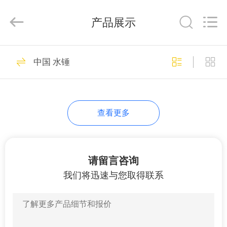
选
科
产品展示
技
有
限
公
司.
首
1
由
中国 水锤
ECER
开
页
发
地漏
产
查看更多
品
展
请留言咨询
1
示
我们将迅速与您取得联系
角阀
关