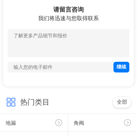
于
请留言咨询
我
我们将迅速与您取得联系
们
0
软管
工
厂
展
示
0
热门类目
全部
质
分水器
量
地漏
角阀
控