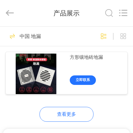
选
科
产品展示
技
有
限
公
司.
首
1
由
中国 地漏
ECER
开
页
发
地漏
方形镶地砖地漏
产
品
立即联系
展
1
示
角阀
查看更多
关