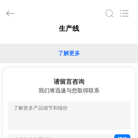
选
科
技
有
限
公
生产线
司.
首
由
ECER
开
页
发
了解更多
产
品
请留言咨询
展
我们将迅速与您取得联系
示
关