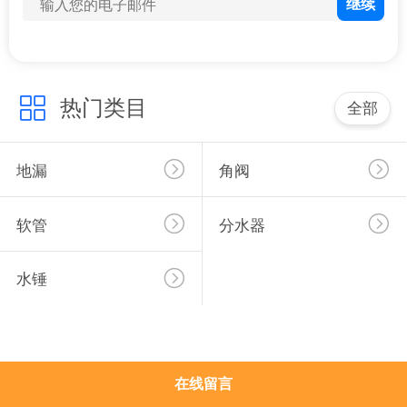
于
我
们
热门类目
全部
工
厂
地漏
角阀
展
软管
分水器
示
水锤
质
量
控
在线留言